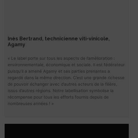
Languedoc Roussillon
Voir la fiche adhérent
DOMAINES SCHLUMBERGER
Alsace
Voir la fiche adhérent
Inès Bertrand, technicienne viti-vinicole,
Agamy
VIGNERONS D’AGHIONE
Corse
« Le label porte sur tous les aspects de l’amélioration :
Voir la fiche adhérent
environnementale, économique et sociale. Il est fédérateur
puisqu’il a amené Agamy et ses parties prenantes a
DOMAINE DE PRADAOU
regardé dans la même direction. C’est une grande richesse
Bordeaux
de pouvoir échanger avec d’autres acteurs de la filière,
Voir la fiche adhérent
issus d’autres régions. Notre labellisation symbolise la
récompense pour tous les efforts fournis depuis de
AGAMY
nombreuses années ! »
Bourgogne
Voir la fiche adhérent
VIGNERONS CRÉATEURS
Languedoc Roussillon