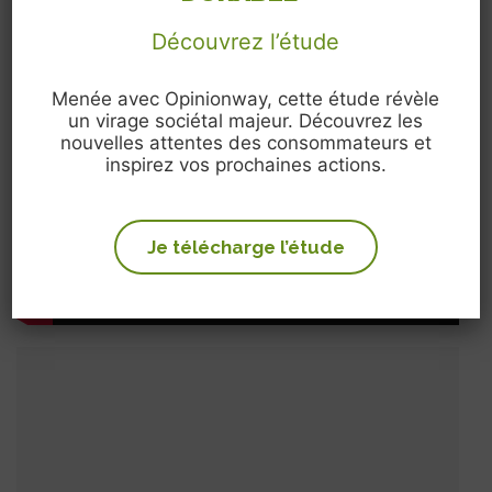
Vallée du Rhône
Découvrez l’étude
Voir la fiche adhérent
CAVE DE TAIN L’HERMITAGE
Menée avec Opinionway, cette étude révèle
Vallée du Rhône
un virage sociétal majeur. Découvrez les
Voir la fiche adhérent
nouvelles attentes des consommateurs et
inspirez vos prochaines actions.
VIGNERONS DES TERRES
SECRÈTES
Bourgogne
Voir la fiche adhérent
Je télécharge l’étude
CAVE DE LUGNY
Bourgogne
Voir la fiche adhérent
MILLEBUIS PAR LES VIGNERONS
DE BUXY
Bourgogne
Voir la fiche adhérent