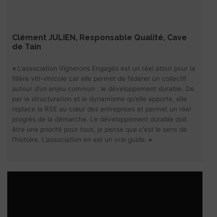
Clément JULIEN, Responsable Qualité, Cave
de Tain
«
L’association Vignerons Engagés est un réel atout pour la
filière viti-vinicole car elle permet de fédérer un collectif
autour d’un enjeu commun : le développement durable. De
par la structuration et le dynamisme qu’elle apporte, elle
replace la RSE au cœur des entreprises et permet un réel
progrès de la démarche. Le développement durable doit
être une priorité pour tous, je pense que c’est le sens de
l’histoire. L’association en est un vrai guide.
»