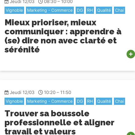
Jeudi 12/03
08:30 – 10:00
Vignoble
Marketing - Commerce
DG
RH
Qualité
Chai
Mieux prioriser, mieux
communiquer : apprendre à
(se) dire non avec clarté et
sérénité
Jeudi 12/03
10:20 – 11:50
Vignoble
Marketing - Commerce
DG
RH
Qualité
Chai
Trouver sa boussole
professionnelle et aligner
travail et valeurs