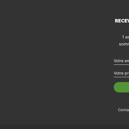
RECE
1 e
somm
Conta