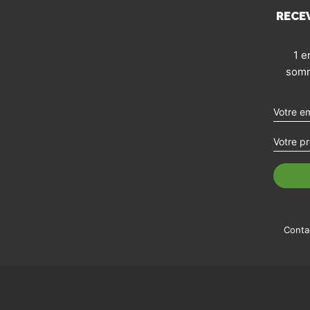
RECE
1 e
somm
Conta