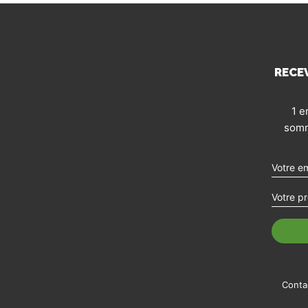
RECE
1 e
somm
Conta